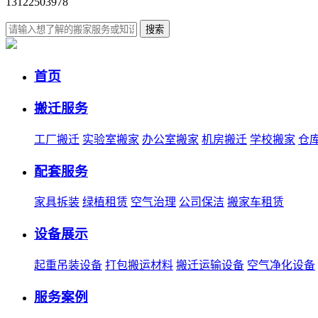
13122503978
搜索
首页
搬迁服务
工厂搬迁
实验室搬家
办公室搬家
机房搬迁
学校搬家
仓
配套服务
家具拆装
绿植租赁
空气治理
公司保洁
搬家车租赁
设备展示
起重吊装设备
打包搬运材料
搬迁运输设备
空气净化设备
服务案例