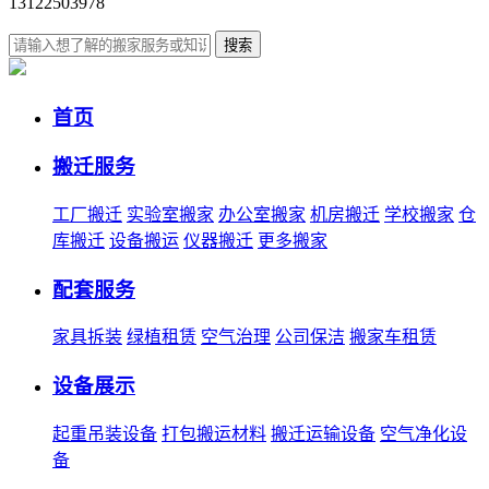
13122503978
搜索
首页
搬迁服务
工厂搬迁
实验室搬家
办公室搬家
机房搬迁
学校搬家
仓
库搬迁
设备搬运
仪器搬迁
更多搬家
配套服务
家具拆装
绿植租赁
空气治理
公司保洁
搬家车租赁
设备展示
起重吊装设备
打包搬运材料
搬迁运输设备
空气净化设
备