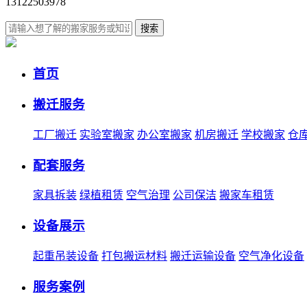
13122503978
搜索
首页
搬迁服务
工厂搬迁
实验室搬家
办公室搬家
机房搬迁
学校搬家
仓
配套服务
家具拆装
绿植租赁
空气治理
公司保洁
搬家车租赁
设备展示
起重吊装设备
打包搬运材料
搬迁运输设备
空气净化设备
服务案例